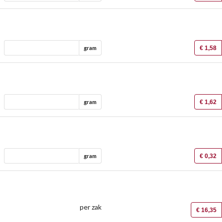
€ 1,58
gram
€ 1,62
gram
€ 0,32
gram
per zak
€ 16,35