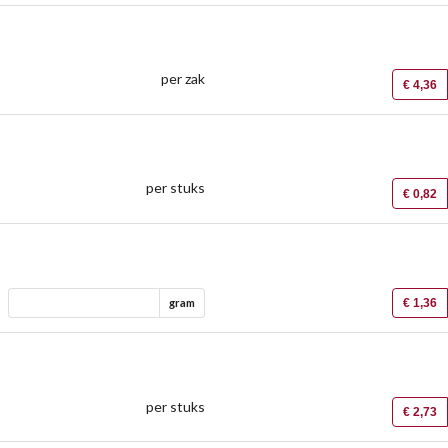
per zak
€ 4,36
per stuks
€ 0,82
€ 1,36
gram
per stuks
€ 2,73