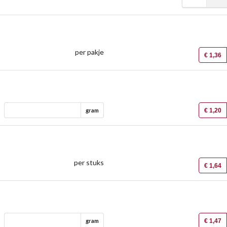
per pakje
€ 1,36
€ 1,20
gram
per stuks
€ 1,64
€ 1,47
gram