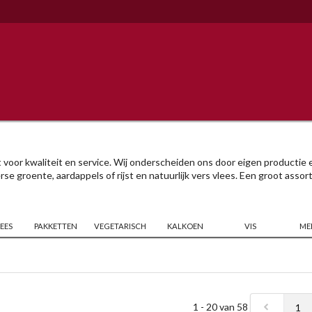
at voor kwaliteit en service. Wij onderscheiden ons door eigen productie
se groente, aardappels of rijst en natuurlijk vers vlees. Een groot assor
EES
PAKKETTEN
VEGETARISCH
KALKOEN
VIS
ME
1 - 20 van 58
1