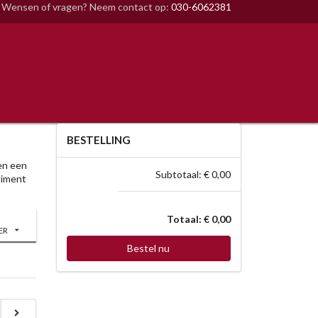
Wensen of vragen? Neem contact op:
030-6062381
BESTELLING
 en een
Subtotaal: € 0,00
timent
Totaal: € 0,00
ER
Bestel nu